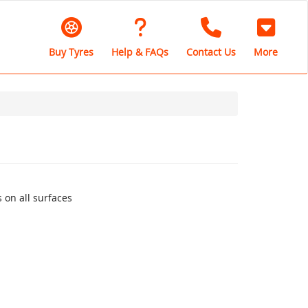
Buy Tyres
Help & FAQs
Contact Us
More
 on all surfaces