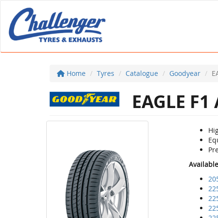
Home
Tyres
Catalogue
Goodyear
E
EAGLE F1 
Hi
Equ
Pre
Availabl
20
22
22
22
22