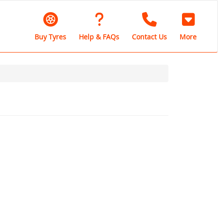
Buy Tyres
Help & FAQs
Contact Us
More