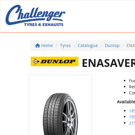
Home
Tyres
Catalogue
Dunlop
ENA
ENASAVER
Fue
Rel
Co
Availabl
18
19
21